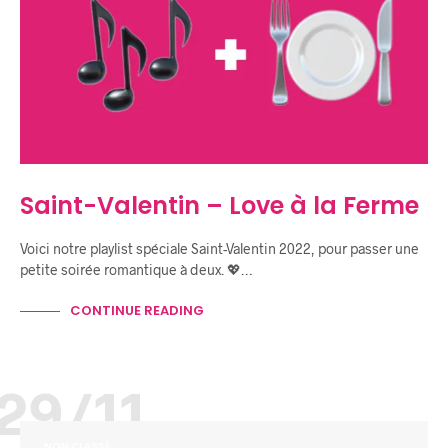
Saint-Valentin – Love à la Ferme
Voici notre playlist spéciale Saint-Valentin 2022, pour passer une
petite soirée romantique à deux. 💖…
CONTINUE READING
29/11
NON CLASSÉ