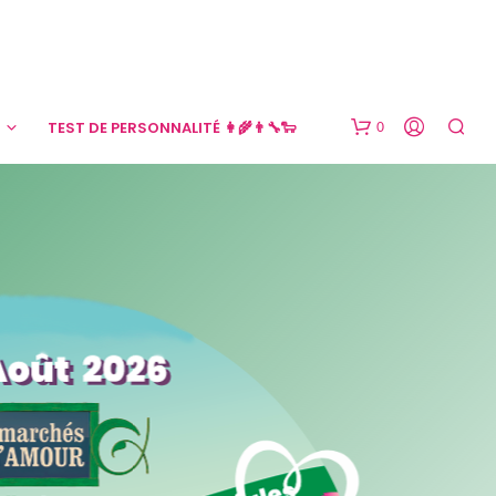
0
TEST DE PERSONNALITÉ 👩‍🌾👨‍🔧🐑