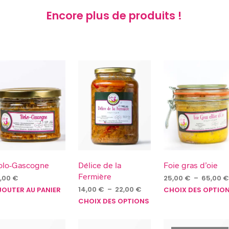
Encore plus de produits !
olo-Gascogne
Délice de la
Foie gras d’oie
Fermière
0,00
€
25,00
€
–
65,00
€
Plage
14,00
€
–
22,00
€
JOUTER AU PANIER
CHOIX DES OPTIO
de
Ce
it
CHOIX DES OPTIONS
prix :
produit
14,00 €
a
eurs
à