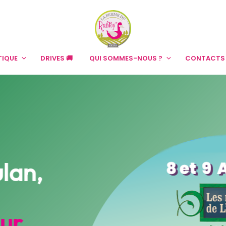
TIQUE
DRIVES 🚚
QUI SOMMES-NOUS ?
CONTACTS
ulan,
ur