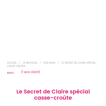
ACCUEIL
/
LA BOUTIQUE
/
FOIE GRAS
/
LE SECRET DE CLAIRE SPÉCIAL
CASSE-CROÛTE
(
1
avis client)
Noté
1
5.00
sur
5 basé sur
notation
client
Le Secret de Claire spécial
casse-croûte