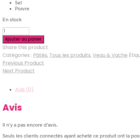
Sel
Poivre
En stock
quantité
de
Ajouter au panier
Pâté
Share this product
Rantoy
Catégories :
Pâtés
,
Tous les produits
,
Veau & Vache
Étiq
Previous Product
Next Product
Avis (0)
Avis
Il n’y a pas encore d’avis.
Seuls les clients connectés ayant acheté ce produit ont la possi