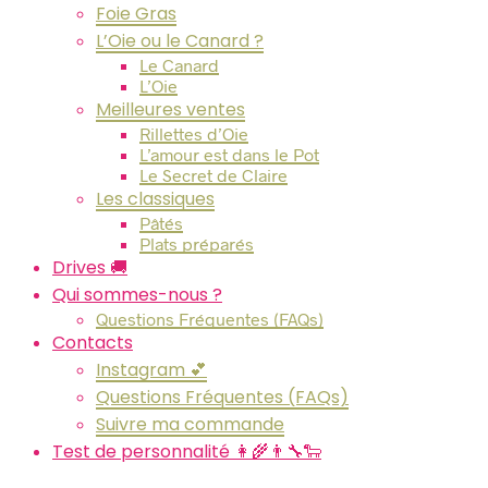
Foie Gras
L’Oie ou le Canard ?
Le Canard
L’Oie
Meilleures ventes
Rillettes d’Oie
L’amour est dans le Pot
Le Secret de Claire
Les classiques
Pâtés
Plats préparés
Drives 🚚
Qui sommes-nous ?
Questions Fréquentes (FAQs)
Contacts
Instagram 💕
Questions Fréquentes (FAQs)
Suivre ma commande
Test de personnalité 👩‍🌾👨‍🔧🐑